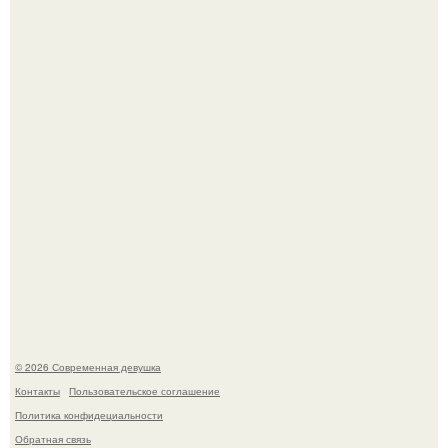
У юли Гаврилиной снова случился конфликт с комиком
Ильей Соболевым.
Рацион 1400 калорий.
© 2026 Современная девушка
Контакты
Пользовательское соглашение
Политика конфидециальности
Обратная связь