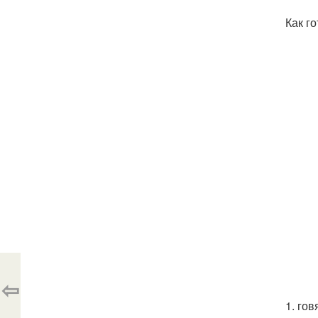
Как го
⇦
1. го