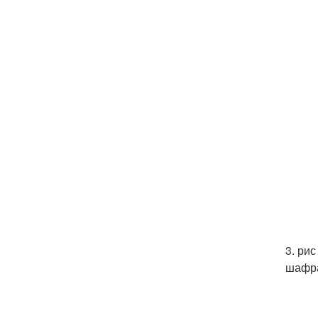
3. ри
шафра