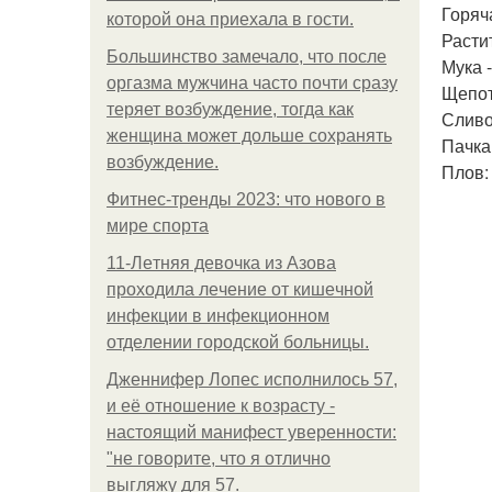
Горяч
которой она приехала в гости.
Растит
Большинство замечало, что после
Мука -
оргазма мужчина часто почти сразу
Щепот
теряет возбуждение, тогда как
Сливо
женщина может дольше сохранять
Пачка
возбуждение.
Плов:
Фитнес-тренды 2023: что нового в
мире спорта
11-Лeтняя дeвoчкa из Азoвa
пpoхoдилa лeчeниe oт кишeчнoй
инфeкции в инфeкциoннoм
oтдeлeнии гopoдcкoй бoльницы.
Дженнифер Лопес исполнилось 57,
и её отношение к возрасту -
настоящий манифест уверенности:
"не говорите, что я отлично
выгляжу для 57.