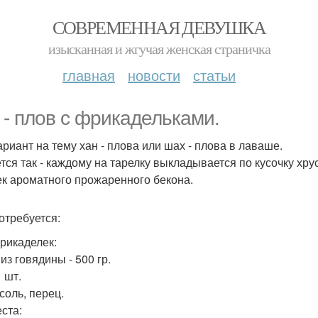
СОВРЕМЕННАЯ ДЕВУШКА
изысканная и жгучая женская страничка
главная
новости
статьи
 - плов с фрикадельками.
ариант на тему хан - плова или шах - плова в лаваше.
тся так - каждому на тарелку выкладывается по кусочку хр
ек ароматного прожаренного бекона.
отребуется:
рикаделек:
из говядины - 500 гр.
1 шт.
соль, перец.
еста: