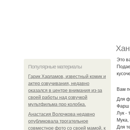
Хан
Это в
Подае
Популярные материалы
кусоч
Гарик Харламов, известный комик и
актер озвучивания, недавно
Вам п
оказался в центре внимания из-за
своей работы над озвучкой
Для ф
мультфильма про колобка.
Фарш 
Лук - 
Анастасия Волочкова недавно
Мука, 
опубликовала трогательное
Для т
совместное фото со своей мамой, к