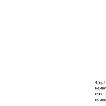
4. пр
немно
очень
немно