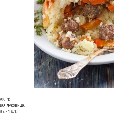
400 гр.
ая луковица.
ь - 1 шт.