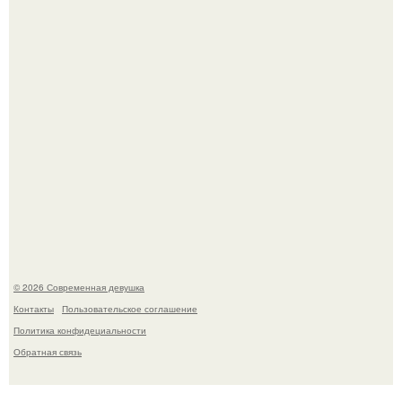
стала сенатором в Колумбии.
У юли Гаврилиной снова случился конфликт с комиком
Ильей Соболевым.
© 2026 Современная девушка
Контакты
Пользовательское соглашение
Политика конфидециальности
Обратная связь