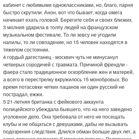
кабинет с любимыми одноклассниками, но, благо, парня
быстро скрутили. Анон, вот что бывает, когда омега
начинает ехать головой. Берегите себя и своих близких.
3 молния ударила в толпу людей на французском
музыкальном фестивале. То ли зевсу не угодили
напилы, то ли совпадение, но 15 человек находятся в
тяжелом состоянии.
4 гордый дагестанец - москвич чуть не минусанул
четверых сородичей с травмата. Причиной френдли -
фаера стало традиционное оскорбление жен и матерей,
а всего в перестрелку вкружилось 15 монобровых. Во
время потасовки четких пацанов ни один русский не
пострадал, ежжи.
5 21-летняя британка с фейкового аккаунта
полицейского убеждала бывшего, что на него заведено
уголовное дело. Она требовала от него не посещать
клубы и не общаться с девушками, дабы не вызывать
подозрения следствия. Длился обман больше двух лет, а
сама девушка получила 9 месяцев тюрьмы. Ролевушка