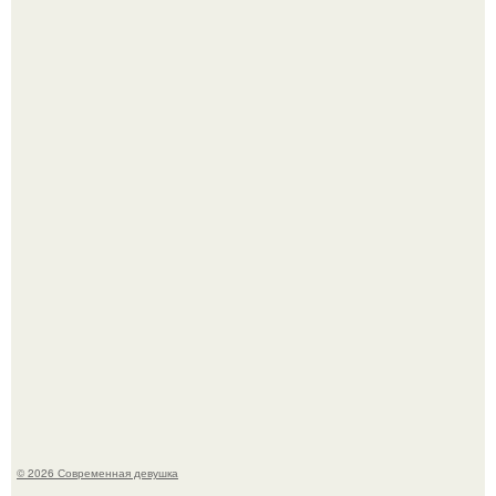
Имбирь - это не только ароматная специя, но и отличный
ингредиент для полезных напитков и блюд.
Соцсети захлестнула волна тревожных сообщений о
загадочном "Июньском Феномене".
© 2026 Современная девушка