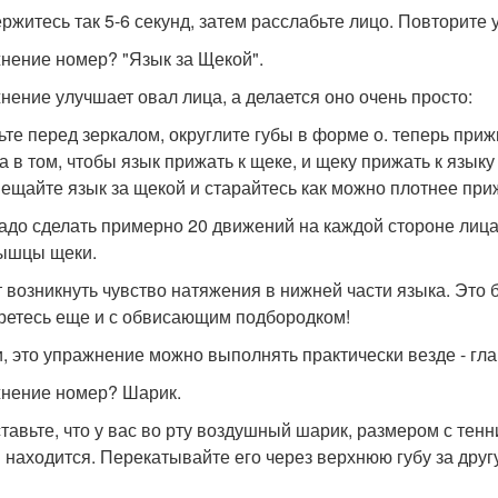
ржитесь так 5-6 секунд, затем расслабьте лицо. Повторите 
нение номер? "Язык за Щекой".
нение улучшает овал лица, а делается оно очень просто:
ьте перед зеркалом, округлите губы в форме о. теперь при
а в том, чтобы язык прижать к щеке, и щеку прижать к язык
ещайте язык за щекой и старайтесь как можно плотнее при
адо сделать примерно 20 движений на каждой стороне лица
ышцы щеки.
 возникнуть чувство натяжения в нижней части языка. Это 
ретесь еще и с обвисающим подбородком!
и, это упражнение можно выполнять практически везде - гла
нение номер? Шарик.
тавьте, что у вас во рту воздушный шарик, размером с тенн
 находится. Перекатывайте его через верхнюю губу за друг