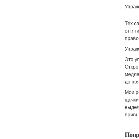
Упраж
Тех с
оттяг
право
Упраж
Это у
Откро
медле
до по
Мои р
щечки
выдел
привы
Понр