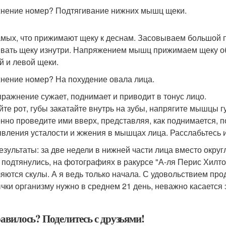
нение номер? Подтягивание нижних мышц щеки.
амых, что прижимают щеку к деснам. Засовываем большой па
ивать щеку изнутри. Напряжением мышц прижимаем щеку об
й и левой щеки.
нение номер? На похудение овала лица.
пражнение сужает, поднимает и приводит в тонус лицо.
йте рот, губы закатайте внутрь на зубы, напрягите мышцы г
нно проведите ими вверх, представляя, как поднимается, 
явления усталости и жжения в мышцах лица. Расслабьтесь и
езультаты: за две недели в нижней части лица вместо окру
 подтянулись, на фотографиях в ракурсе "А-ля Перис Хилтон"
яются скулы. А я ведь только начала. С удовольствием прод
чки организму нужно в среднем 21 день, неважно касается э
авилось? Поделитесь с друзьями!