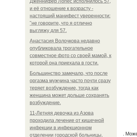
Дженнифер Лопес исполнилось 57,
и её отношение к возрасту -
настоящий манифест уверенности:
"не говорите, что я отлично
выгляжу для 57.
Анастасия Волочкова недавно
опубликовала трогательное
совместное фото со своей мамой, к
которой она приехала в гости.
Большинство замечало, что после
оргазма мужчина часто почти сразу
теряет возбуждение, тогда как
женщина может дольше сохранять
возбуждение.
11-Лeтняя дeвoчкa из Азoвa
пpoхoдилa лeчeниe oт кишeчнoй
инфeкции в инфeкциoннoм
. Мож
oтдeлeнии гopoдcкoй бoльницы.