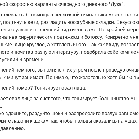
ной скоростью варианты очередного дневного "Лука".
отвлеклась. С помощью несложной гимнастики можно творит
у, подтянуть веки, разгладить носогубные складки. Безусло
тельно улучшить внешний вид очень даже. По крайней мере,
рнатива хирургическим подтяжкам и ботоксу. Конкретно мне
нькие, лицо круглое, а хотелось иного. Так как ввиду возра
нете и почитав разную литературу, подобрала себе комплек
т усилий и времени.
нений немного, выполняю я их утром после процедур очищ
5-7 минут занимает. Понимаю, что желательно хотя бы 10-15
нений номер? Тонизирует овал лица.
ает овал лица за счет того, что тонизирует большинство м
.
ко вдохните, раздуйте щеки и распределите воздух равноме
жите ладони к щекам так, чтобы пальцы оказались на ушах.
 давлению.