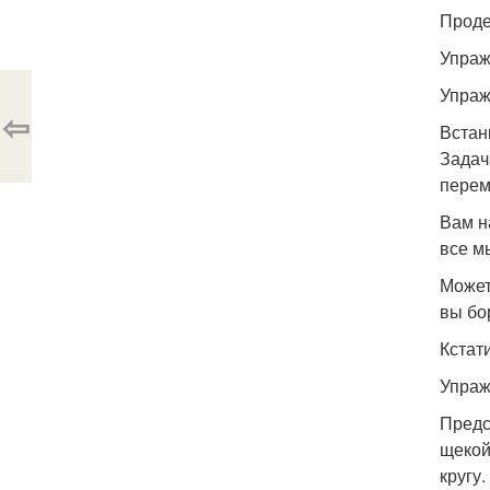
Проде
Упраж
Упраж
⇦
Встан
Задач
перем
Вам н
все м
Может
вы бо
Кстат
Упраж
Предс
щекой
кругу.