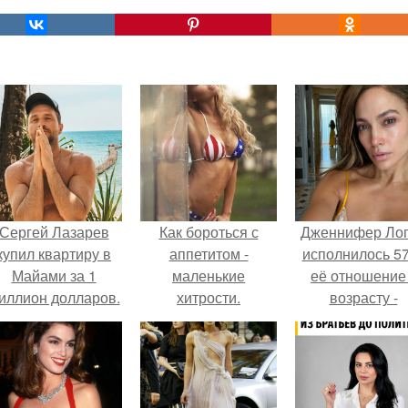
Сергей Лазарев
Как бороться с
Дженнифер Ло
купил квартиру в
аппетитом -
исполнилось 57
Майами за 1
маленькие
её отношение
иллион долларов.
хитрости.
возрасту -
настоящий
манифест
уверенности: "
говорите, что 
отлично выгля