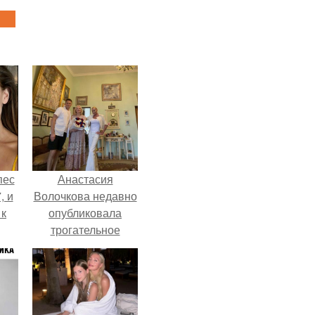
пес
Анастасия
, и
Волочкова недавно
 к
опубликовала
трогательное
совместное фото
со своей мамой, к
не
которой она
я
приехала в гости.
жу