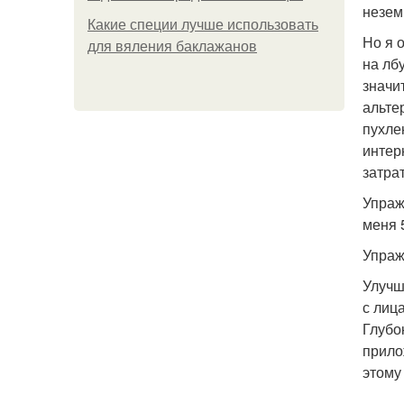
незем
Какие специи лучше использовать
Но я 
для вяления баклажанов
на лб
значи
альте
пухле
интер
затра
Упраж
меня 
Упраж
Улучш
с лица
Глубо
прило
этому