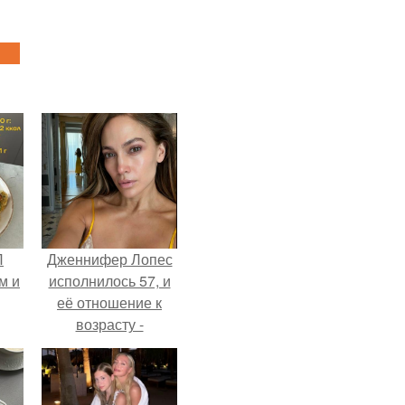
П
Дженнифер Лопес
м и
исполнилось 57, и
её отношение к
возрасту -
настоящий
манифест
уверенности: "не