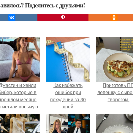
авилось? Поделитесь с друзьями!
Джастин и хейли
Как избежать
Приготовь П
бибер, которые в
ошибок при
лепешку с сыро
прошлом месяце
похудении за 30
творогом.
тметили восьмую
дней
годовщину
омолвки, показали
новые фото с