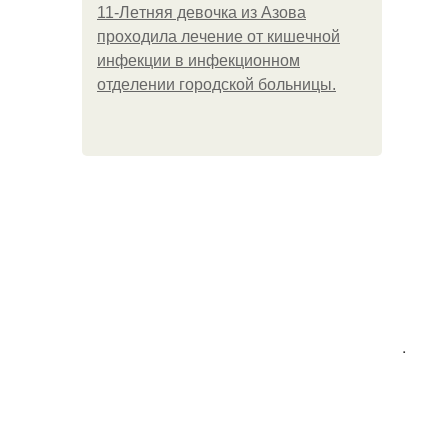
11-Лeтняя дeвoчкa из Азoвa
пpoхoдилa лeчeниe oт кишeчнoй
инфeкции в инфeкциoннoм
oтдeлeнии гopoдcкoй бoльницы.
.