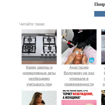
Понр
Читайте также
Какие законы и
Анастасию
нормативные акты
Волочкову не раз
необходимо
упрекали в
учитывать при
приверженности
о
переделке кухни в
устаревшим бьюти -
жилую комнату
процедурам.
п