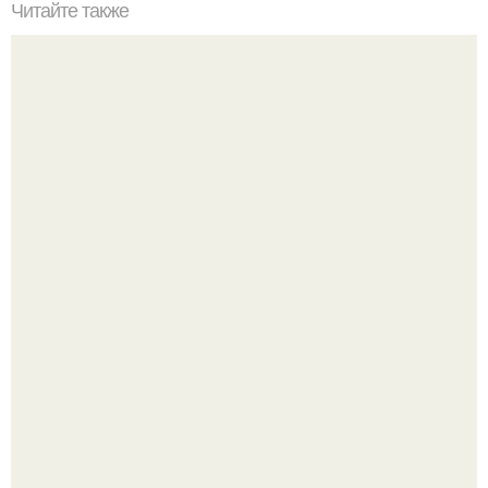
Читайте также
Пражский торт? Ингредиенты:
Приготовь ПП лепешку с сыром и творогом.