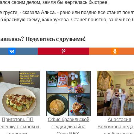
ался своим делом, земля бы вертелась быстрее.
не грусти, - сказала Алисa. - рано или поздно все станет пон
ю красивую схему, как кружева. Станет понятно, зачем все 
авилось? Поделитесь с друзьями!
Приготовь ПП
Офис бразильской
Анастасия
епешку с сыром и
студии дизайна
Волочкова неда
творогом.
Casa REX.
опубликовал