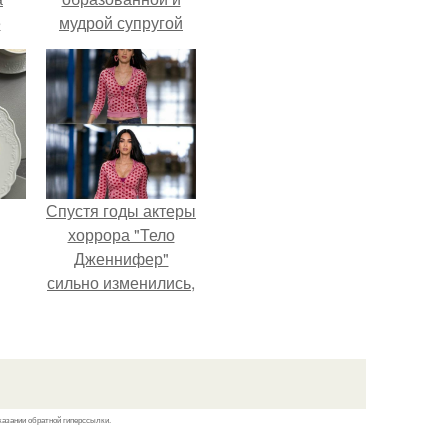
е
мудрой супругой
то
вероятность
, к
скоропостижной
смерти якобы на
ти.
46% ниже.
Спустя годы актеры
хоррора "Тело
Дженнифер"
сильно изменились,
пройдя путь от
подростковых
кумиров до
мировых звезд.
казании обратной гиперссылки.