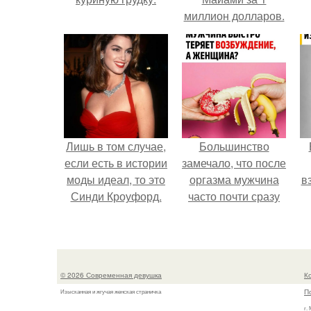
миллион долларов.
Лишь в том случае,
Большинство
если есть в истории
замечало, что после
моды идеал, то это
оргазма мужчина
в
Синди Кроуфорд.
часто почти сразу
теряет
возбуждение, тогда
как женщина может
дольше сохранять
© 2026 Современная девушка
К
возбуждение.
П
Изысканная и жгучая женская страничка
г.