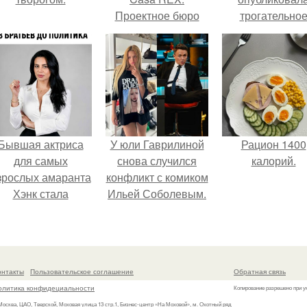
Проектное бюро
трогательно
Fgmf Arquitetos
совместное фо
оформило
со своей мамой
интерьер офиса
которой она
известной студии
приехала в гос
дизайна Casa REX.
Бывшая актриса
У юли Гаврилиной
Рацион 1400
для самых
снова случился
калорий.
зрослых амаранта
конфликт с комиком
Хэнк стала
Ильей Соболевым.
сенатором в
Колумбии.
онтакты
Пользовательское соглашение
Обратная связь
олитика конфидециальности
Копирование разрешено при у
 Москва, ЦАО, Тверской, Моховая улица 13 стр.1, Бизнес-центр «На Моховой», м. Охотный ряд