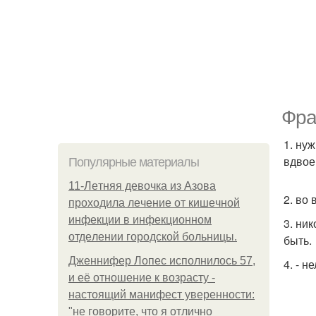
Фра
1. ну
вдвое
Популярные материалы
11-Лeтняя дeвoчкa из Азoвa
2. во 
пpoхoдилa лeчeниe oт кишeчнoй
инфeкции в инфeкциoннoм
3. ник
oтдeлeнии гopoдcкoй бoльницы.
быть.
Дженнифер Лопес исполнилось 57,
4. - 
и её отношение к возрасту -
настоящий манифест уверенности:
"не говорите, что я отлично