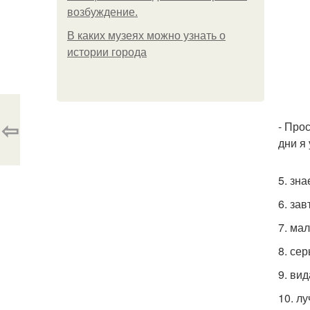
возбуждение.
В каких музеях можно узнать о
истории города
⇦
- Про
дни я
5. зн
6. за
7. ма
8. се
9. ви
10. л