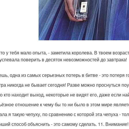
сто у тебя мало опыта, - заметила королева. В твоем возра
 успевала поверить в десяток невозможностей до завтрака!
аешь, одна из самых серьезных потерь в битве - это потеря 
втра никогда не бывает сегодня! Разве можно проснуться поу
ло кто находит выход, некоторые не видят его, даже если на
рьёзное отношение к чему бы то ни было в этом мире являе
дала я такую чепуху, по сравнению с которой эта чепуха - то
учший способ объяснить - это самому сделать. 11. Внимание!