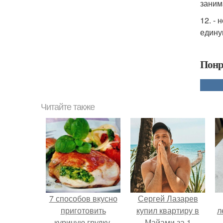
заним
12. - 
едину
Понр
Читайте также
7 способов вкусно
Сергей Лазарев
приготовить
купил квартиру в
л
куриную грудку.
Майами за 1