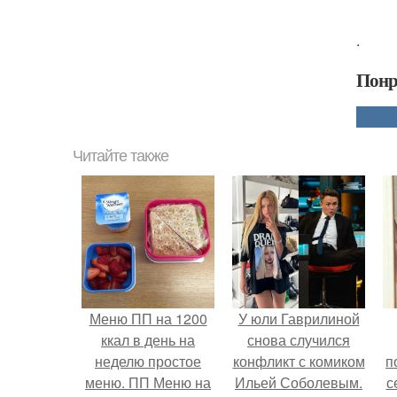
.
Понр
Читайте также
Меню ПП на 1200
У юли Гаврилиной
ккал в день на
снова случился
неделю простое
конфликт с комиком
п
меню. ПП Меню на
Ильей Соболевым.
с