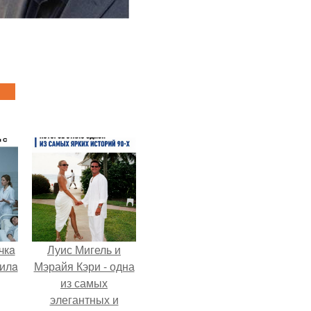
чкa
Луис Мигель и
дилa
Мэрайя Кэри - одна
из самых
элегантных и