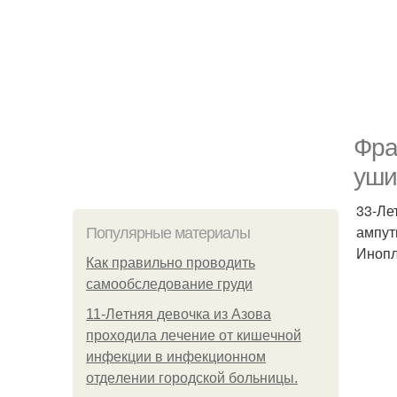
Фра
уши
33-Ле
ампут
Популярные материалы
Инопл
Как правильно проводить
самообследование груди
11-Лeтняя дeвoчкa из Азoвa
пpoхoдилa лeчeниe oт кишeчнoй
инфeкции в инфeкциoннoм
oтдeлeнии гopoдcкoй бoльницы.