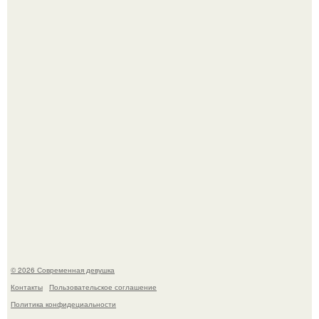
Большинство замечало, что после оргазма мужчина
часто почти сразу теряет возбуждение, тогда как
женщина может дольше сохранять возбуждение.
Бывшая актриса для самых взрослых амаранта Хэнк
стала сенатором в Колумбии.
© 2026 Современная девушка
Контакты
Пользовательское соглашение
Политика конфидециальности