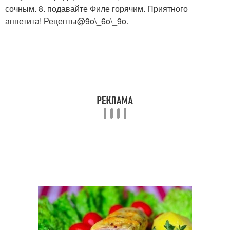
сочным. 8. подавайте Филе горячим. Приятного
аппетита! Рецепты@9o\_6o\_9o.