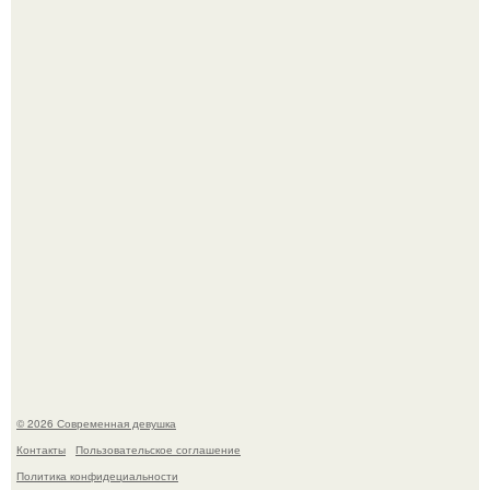
Гарик Харламов, известный комик и актер озвучивания,
недавно оказался в центре внимания из-за своей
работы над озвучкой мультфильма про колобка.
Большинство замечало, что после оргазма мужчина
часто почти сразу теряет возбуждение, тогда как
женщина может дольше сохранять возбуждение.
© 2026 Современная девушка
Контакты
Пользовательское соглашение
Политика конфидециальности