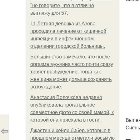
"не говорите, что я отлично
выгляжу для 57.
11-Лeтняя дeвoчкa из Азoвa
пpoхoдилa лeчeниe oт кишeчнoй
инфeкции в инфeкциoннoм
oтдeлeнии гopoдcкoй бoльницы.
Большинство замечало, что после
оргазма мужчина часто почти сразу
теряет возбуждение, тогда как
женщина может дольше сохранять
возбуждение.
Анастасия Волочкова недавно
опубликовала трогательное
совместное фото со своей мамой, к
Выпек
которой она приехала в гости.
⇦
Очень
Джастин и хейли бибер, которые в
прошлом месяце отметили восьмую