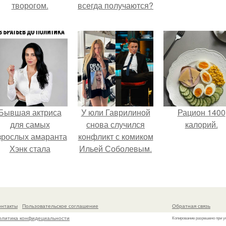
творогом.
всегда получаются?
Бывшая актриса
У юли Гаврилиной
Рацион 1400
для самых
снова случился
калорий.
зрослых амаранта
конфликт с комиком
Хэнк стала
Ильей Соболевым.
сенатором в
Колумбии.
онтакты
Пользовательское соглашение
Обратная связь
олитика конфидециальности
Копирование разрешено при у