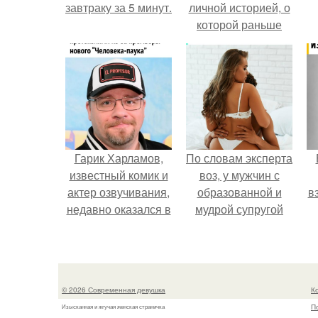
завтраку за 5 минут.
личной историей, о
которой раньше
почти не говорила.
Гарик Харламов,
По словам эксперта
известный комик и
воз, у мужчин с
актер озвучивания,
образованной и
в
недавно оказался в
мудрой супругой
центре внимания
вероятность
из-за своей работы
скоропостижной
над озвучкой
смерти якобы на
мультфильма про
46% ниже.
© 2026 Современная девушка
К
колобка.
П
Изысканная и жгучая женская страничка