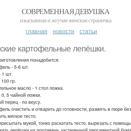
СОВРЕМЕННАЯ ДЕВУШКА
изысканная и жгучая женская страничка
главная
новости
статьи
ские картофельные лепёшки.
риготовления понадобится:
ель - 5-6 шт.
 1 шт.
 100 гр.
тельное масло - 1 стол ложка.
 0, 5 чайной ложки.
й перец - по вкусу.
фель очистить и отварить до готовности, размять в пюре без 
ить мягкое тесто.
присыпать мукой, тонко раскатать тесто, вырезать с помощь
ить лепёшки на противень застеленной пергаментной бума