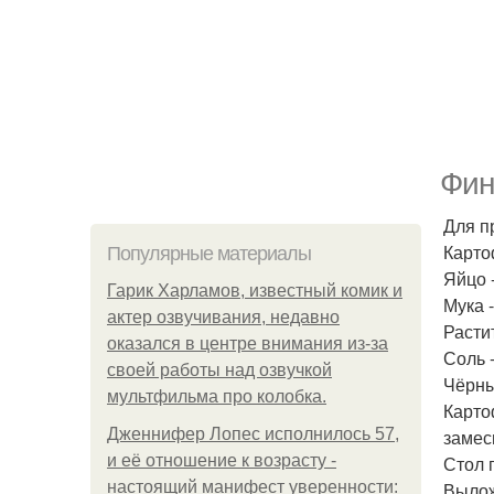
Фин
Для п
Картоф
Популярные материалы
Яйцо -
Гарик Харламов, известный комик и
Мука -
актер озвучивания, недавно
Расти
оказался в центре внимания из-за
Соль -
своей работы над озвучкой
Чёрны
мультфильма про колобка.
Карто
Дженнифер Лопес исполнилось 57,
замес
и её отношение к возрасту -
Стол 
настоящий манифест уверенности:
Вылож