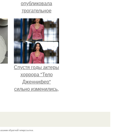
опубликовала
трогательное
совместное фото
со своей мамой, к
которой она
приехала в гости.
Спустя годы актеры
хоррора "Тело
Дженнифер"
сильно изменились,
пройдя путь от
подростковых
кумиров до
мировых звезд.
казании обратной гиперссылки.