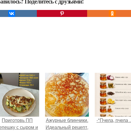
авилось? Поделитесь с друзьями!
Приготовь ПП
Ажурные блинчики.
-"Пчела, пчела 
епешку с сыром и
Идеальный рецепт,