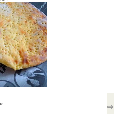
та!
⇨