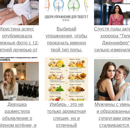
Кристина асмус
Выбирай
Спустя годы ак
опубликовала
упражнения, чтобы
хоррора "Тел
ляжные фото с 12-
прокачать именно
Дженнифер"
етней дочерью от
твой тип попы.
сильно изменил
арика Харламова.
пройдя путь о
подростковы
кумиров до
мировых звез
Девушка
Имбирь - это не
Мужчины с умн
разместила
только ароматная
и образованны
объявление о
специя, но и
супругами ре
чёрном котёнке, и
отличный
сталкиваются