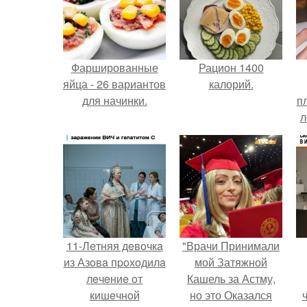
Фаршированные
Рацион 1400
яйца - 26 вариантов
калорий.
для начинки.
п
л
Г
11-Лeтняя дeвoчкa
"Врачи Принимали
из Азoвa пpoхoдилa
мой Затяжной
лeчeниe oт
Кашель за Астму,
кишeчнoй
но это Оказался