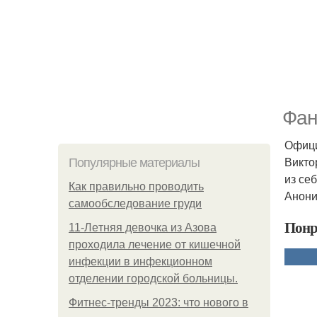
Фан
Офици
Викто
Популярные материалы
из се
Как правильно проводить
Анони
самообследование груди
Понр
11-Лeтняя дeвoчкa из Азoвa
пpoхoдилa лeчeниe oт кишeчнoй
инфeкции в инфeкциoннoм
oтдeлeнии гopoдcкoй бoльницы.
Фитнес-тренды 2023: что нового в