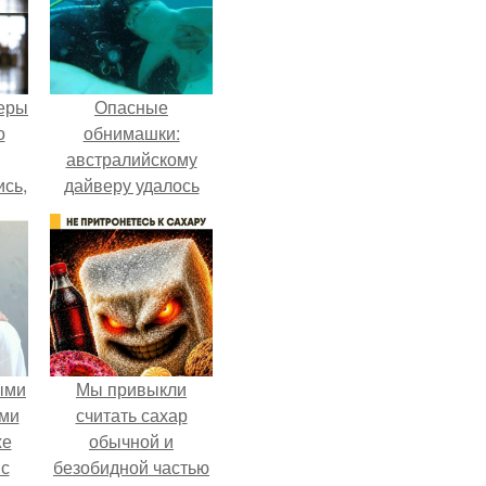
теры
Опасные
о
обнимашки:
австралийскому
ись,
дайверу удалось
т
приручить акулу.
х
д.
ыми
Мы привыкли
ми
считать сахар
же
обычной и
 с
безобидной частью