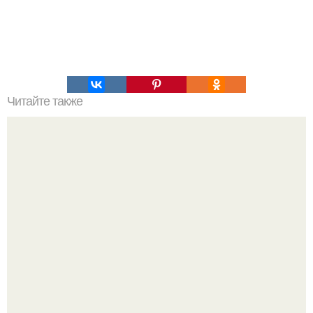
Читайте также
Анжелина Джоли собирается продать свой особняк в
Лос-анджелесе и окончательно покинуть США летом
2026 года, сообщает инсайдер издания People.