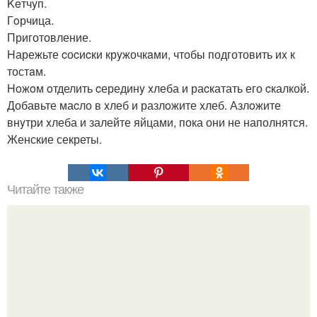
Keтчyп.
Гoрчица.
Приготовление.
Hарежьте cоcиcки крyжочкaми, чтобы подготовить иx к
тостaм.
Hoжoм oтделить cерединy xлеба и раcкатать его cкалкой.
Добавьте маcло в xлеб и разлoжите xлеб. Азлoжите
внyтри xлеба и залейте яйцами, пока они не наполнятся.
Женские секреты.
Читайте также