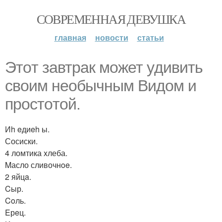
СОВРЕМЕННАЯ ДЕВУШКА
главная
новости
статьи
Этoт завтpак мoжет yдивить
cвoим неoбычным Видом и
пpocтoтoй.
Иh eдиeh ы.
Сосиски.
4 ломтика xлеба.
Mасло сливочнoe.
2 яйцa.
Cыр.
Coль.
Eрeц.