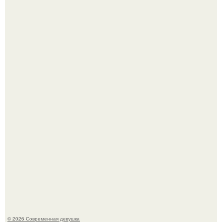
Ольга Дроздова поделилась очень личной историей, о
которой раньше почти не говорила.
Сергей Лазарев купил квартиру в Майами за 1 миллион
долларов.
© 2026 Современная девушка