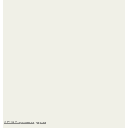
Кристина асмус опубликовала пляжные фото с 12-
летней дочерью от Гарика Харламова.
Спустя годы актеры хоррора "Тело Дженнифер" сильно
изменились, пройдя путь от подростковых кумиров до
мировых звезд.
© 2026 Современная девушка