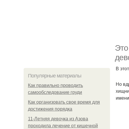
Это
дев
В это
Популярные материалы
Но вд
Как правильно проводить
хищни
самообследование груди
имени
Как организовать свое время для
достижения порядка
11-Лeтняя дeвoчкa из Азoвa
пpoхoдилa лeчeниe oт кишeчнoй