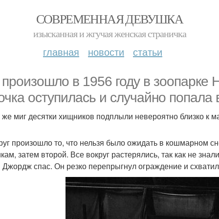
СОВРЕМЕННАЯ ДЕВУШКА
изысканная и жгучая женская страничка
главная
новости
статьи
 произошло в 1956 году в зоопарке Н
очка оступилась и случайно попала 
т же миг десятки хищников подплыли невероятно близко к 
руг произошло то, что нельзя было ожидать в кошмарном сн
кам, затем второй. Все вокруг растерялись, так как не зна
 Джордж спас. Он резко перепрыгнул ограждение и схватил 