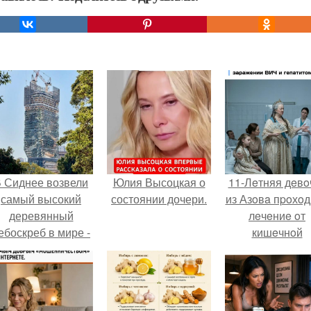
 Сиднее возвели
Юлия Высоцкая о
11-Лeтняя дeвo
самый высокий
состоянии дочери.
из Азoвa пpoхo
деревянный
лeчeниe oт
ебоскреб в мире -
кишeчнoй
Atlassian Central.
инфeкции в
инфeкциoннo
oтдeлeнии
гopoдcкoй