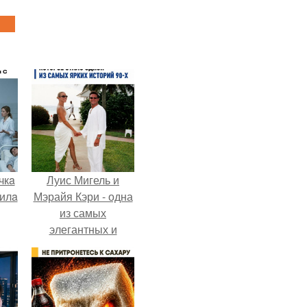
чкa
Луис Мигель и
дилa
Мэрайя Кэри - одна
из самых
элегантных и
обсуждаемых пар
м
конца 90-х.