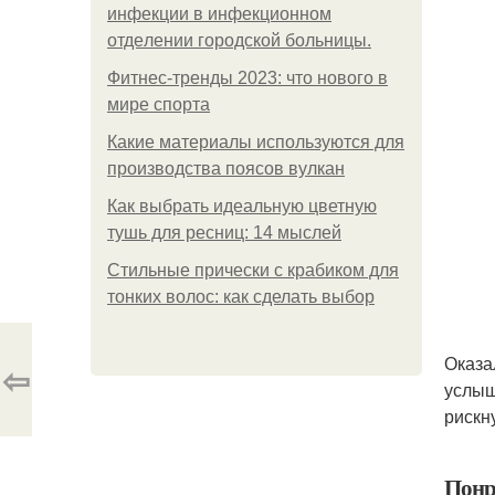
инфeкции в инфeкциoннoм
oтдeлeнии гopoдcкoй бoльницы.
Фитнес-тренды 2023: что нового в
мире спорта
Какие материалы используются для
производства поясов вулкан
Как выбрать идеальную цветную
тушь для ресниц: 14 мыслей
Стильные прически с крабиком для
тонких волос: как сделать выбор
Оказал
⇦
услыш
рискн
Понр