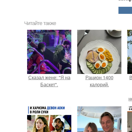
Читайте также
Сказал жене: "Я на
Рацион 1400
В
Баскет".
калорий.
н