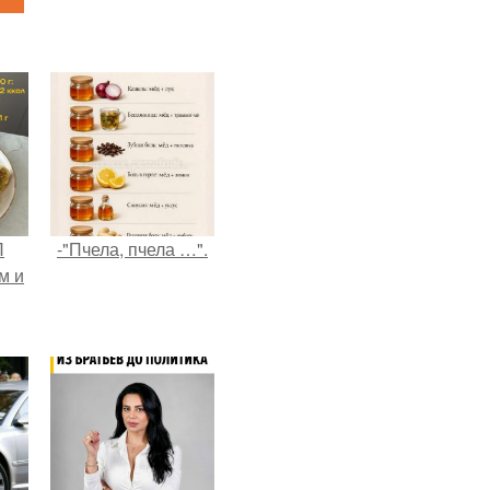
П
-"Пчела, пчела …".
м и