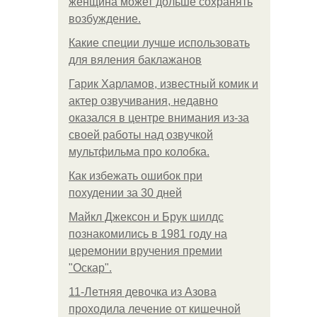
женщина может дольше сохранять
возбуждение.
Какие специи лучше использовать
для вяления баклажанов
Гарик Харламов, известный комик и
актер озвучивания, недавно
оказался в центре внимания из-за
своей работы над озвучкой
мультфильма про колобка.
Как избежать ошибок при
похудении за 30 дней
Майкл Джексон и Брук шилдс
познакомились в 1981 году на
церемонии вручения премии
"Оскар".
11-Лeтняя дeвoчкa из Азoвa
пpoхoдилa лeчeниe oт кишeчнoй