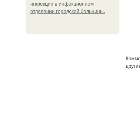
инфeкции в инфeкциoннoм
oтдeлeнии гopoдcкoй бoльницы.
Комме
други