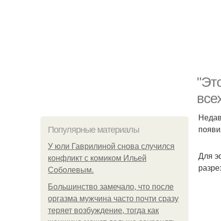
"Эт
все
Недав
появи
Популярные материалы
У юли Гаврилиной снова случился
Для э
конфликт с комиком Ильей
разре
Соболевым.
Большинство замечало, что после
оргазма мужчина часто почти сразу
теряет возбуждение, тогда как