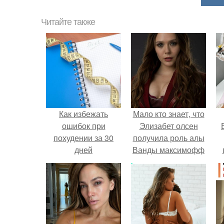
Читайте также
Как избежать
Мало кто знает, что
ошибок при
Элизабет олсен
похудении за 30
получила роль алы
дней
Ванды максимофф
не сразу.
у