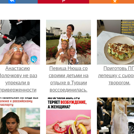
Анастасию
Певица Нюша со
Приготовь П
Волочкову не раз
своими детьми на
лепешку с сыро
упрекали в
отдыхе в Турции
творогом.
приверженности
воссоединилась.
старевшим бьюти -
процедурам.