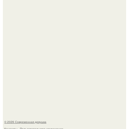
Рацион 1400 калорий.
Кристина асмус опубликовала пляжные фото с 12-
летней дочерью от Гарика Харламова.
© 2026 Современная девушка
Контакты
Пользовательское соглашение