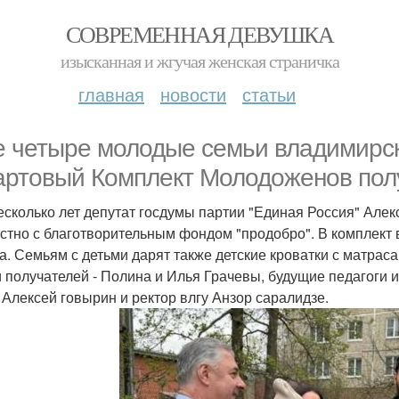
СОВРЕМЕННАЯ ДЕВУШКА
изысканная и жгучая женская страничка
главная
новости
статьи
 четыре молодые семьи владимирск
артовый Комплект Молодоженов пол
есколько лет депутат госдумы партии "Единая Россия" Алек
стно с благотворительным фондом "продобро". В комплект 
а. Семьям с детьми дарят также детские кроватки с матраса
 получателей - Полина и Илья Грачевы, будущие педагоги и
 Алексей говырин и ректор влгу Анзор саралидзе.