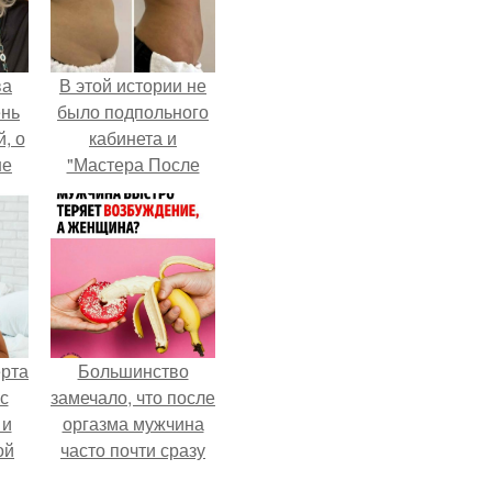
ва
В этой истории не
ень
было подпольного
, о
кабинета и
ше
"Мастера После
ла.
Двухнедельных
Курсов".
ерта
Большинство
с
замечало, что после
 и
оргазма мужчина
ой
часто почти сразу
теряет