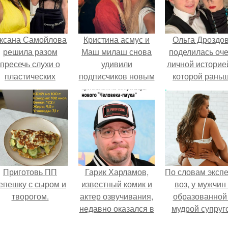
ксана Самойлова
Кристина асмус и
Ольга Дроздо
решила разом
Маш милаш снова
поделилась оч
пресечь слухи о
удивили
личной историей
пластических
подписчиков новым
которой рань
операциях и
совместным
почти не говори
публично
появлением.
прояснила
ситуацию.
Приготовь ПП
Гарик Харламов,
По словам эксп
епешку с сыром и
известный комик и
воз, у мужчин 
творогом.
актер озвучивания,
образованной
недавно оказался в
мудрой супруг
центре внимания
вероятность