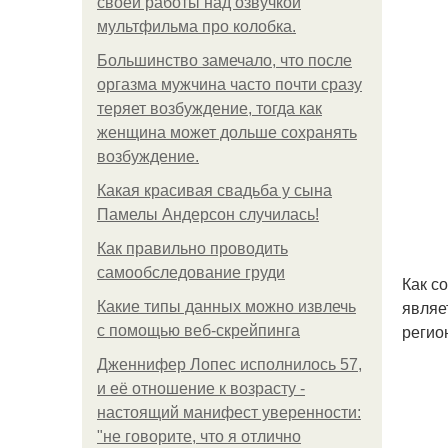
своей работы над озвучкой
мультфильма про колобка.
Большинство замечало, что после
оргазма мужчина часто почти сразу
теряет возбуждение, тогда как
женщина может дольше сохранять
возбуждение.
Какая красивая свадьба у сына
Памелы Андерсон случилась!
Как правильно проводить
самообследование груди
Как с
являе
Какие типы данных можно извлечь
регио
с помощью веб-скрейпинга
Дженнифер Лопес исполнилось 57,
и её отношение к возрасту -
настоящий манифест уверенности:
"не говорите, что я отлично