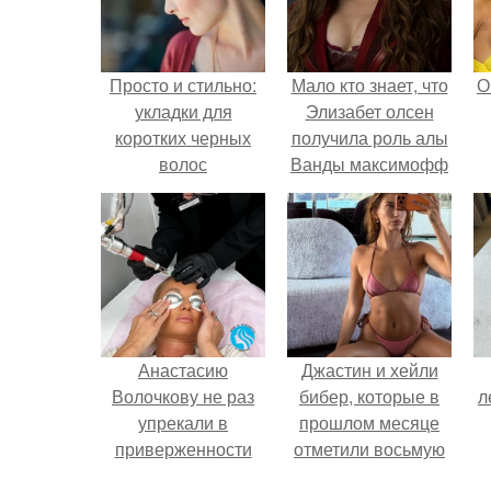
Просто и стильно:
Мало кто знает, что
О
укладки для
Элизабет олсен
коротких черных
получила роль алы
волос
Ванды максимофф
не сразу.
Анастасию
Джастин и хейли
Волочкову не раз
бибер, которые в
л
упрекали в
прошлом месяце
приверженности
отметили восьмую
устаревшим бьюти -
годовщину