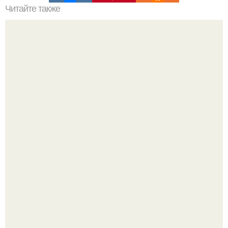
Читайте также
Актрисе марие горбань в этом году исполнится 38 лет, но
она всё ещё выглядит, как в 19!
Блогерша после паузы снова вышла на связь и
опубликовала свежую серию кадров из спальни.