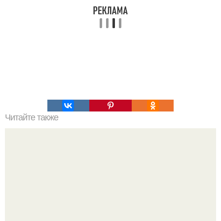
Читайте также
Мэдисон де Ла гарза, известная по роли дочери Габи в
сериале "Отчаянные Домохозяйки", потеряла ребенка