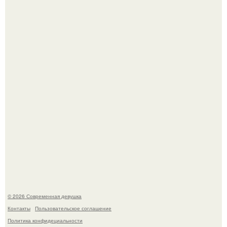
Аня пересильд призналась, что рано повзрослела и уже
не видит себя в школе.
Опасные обнимашки: австралийскому дайверу удалось
приручить акулу.
© 2026 Современная девушка
Контакты
Пользовательское соглашение
Политика конфидециальности