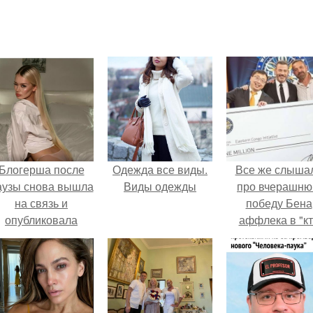
Блогерша после
Одежда все виды.
Все же слыша
аузы снова вышла
Виды одежды
про вчерашн
на связь и
победу Бена
опубликовала
аффлека в "к
свежую серию
хочет стать
адров из спальни.
миллионером