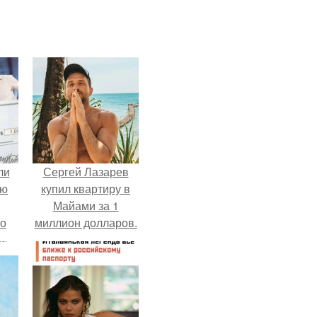
ли
Сергей Лазарев
юю
купил квартиру в
Майами за 1
то
миллион долларов.
?