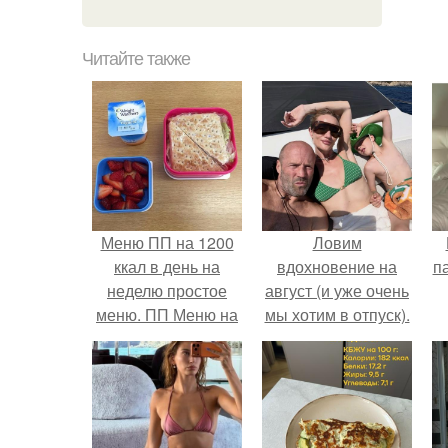
Читайте также
Меню ПП на 1200
Ловим
ккал в день на
вдохновение на
п
неделю простое
август (и уже очень
меню. ПП Меню на
мы хотим в отпуск).
неделю
к