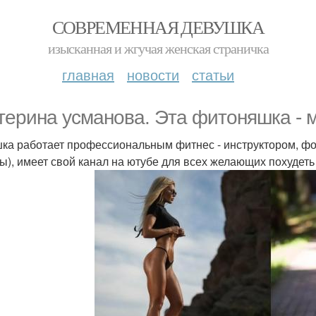
СОВРЕМЕННАЯ ДЕВУШКА
изысканная и жгучая женская страничка
главная
новости
статьи
терина усманова. Эта фитоняшка - м
ка работает профессиональным фитнес - инструктором, фо
ы), имеет свой канал на ютубе для всех желающих похудеть