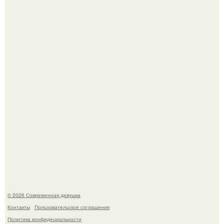
Бывшая актриса для самых взрослых амаранта Хэнк
стала сенатором в Колумбии.
У юли Гаврилиной снова случился конфликт с комиком
Ильей Соболевым.
© 2026 Современная девушка
Контакты
Пользовательское соглашение
Политика конфидециальности