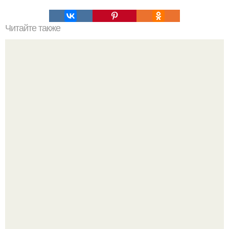
Читайте также
Очищение организма от шлаков.
Ловим вдохновение на август (и уже очень мы хотим в