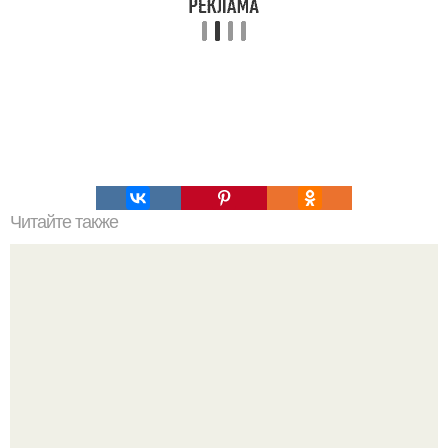
Читайте также
София вергара в 53 года снова в центре внимания -
актрису заметили на свидании с 33-летним испанским