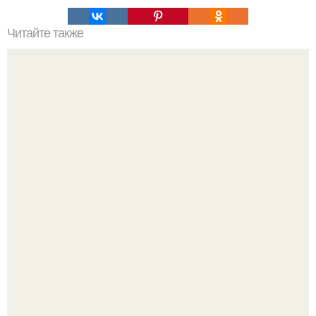
Читайте также
Ксения Бородина взяла своего бойфренда Николая
Сердюкова в Италию для культурного обогащения.