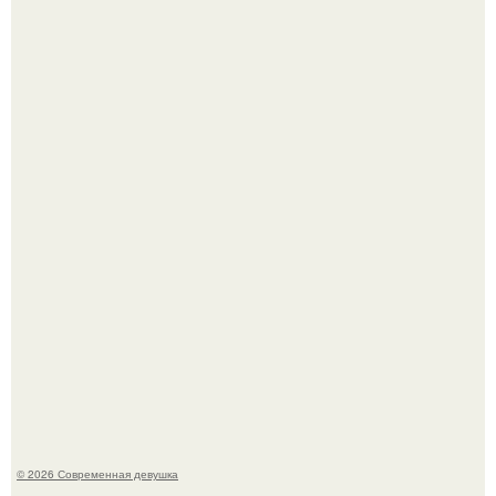
Лишь в том случае, если есть в истории моды идеал, то
это Синди Кроуфорд.
Спустя годы актеры хоррора "Тело Дженнифер" сильно
изменились, пройдя путь от подростковых кумиров до
мировых звезд.
© 2026 Современная девушка