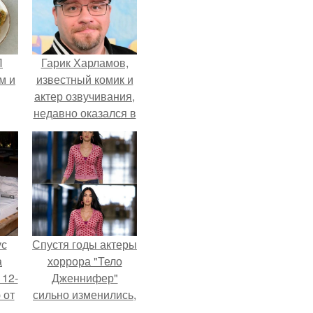
П
Гарик Харламов,
м и
известный комик и
актер озвучивания,
недавно оказался в
центре внимания
из-за своей работы
над озвучкой
мультфильма про
колобка.
ус
Спустя годы актеры
а
хоррора "Тело
 12-
Дженнифер"
 от
сильно изменились,
ва.
пройдя путь от