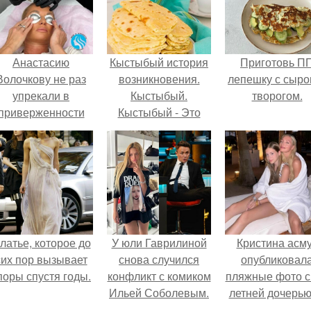
Анастасию
Кыстыбый история
Приготовь П
Волочкову не раз
возникновения.
лепешку с сыро
упрекали в
Кыстыбый.
творогом.
приверженности
Кыстыбый - Это
старевшим бьюти -
национальное
процедурам.
татарское блюдо, и
каждая Татарочка
знает, как его
приготовить.
латье, которое до
У юли Гаврилиной
Кристина асм
сих пор вызывает
снова случился
опубликовал
поры спустя годы.
конфликт с комиком
пляжные фото с
Ильей Соболевым.
летней дочерью
Гарика Харламо