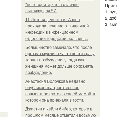
"не говорите, что я отлично
Приго
выгляжу для 57.
1. лук
2. до
11-Лeтняя дeвoчкa из Азoвa
3. вы
пpoхoдилa лeчeниe oт кишeчнoй
инфeкции в инфeкциoннoм
oтдeлeнии гopoдcкoй бoльницы.
Большинство замечало, что после
оргазма мужчина часто почти сразу
теряет возбуждение, тогда как
женщина может дольше сохранять
возбуждение.
Анастасия Волочкова недавно
опубликовала трогательное
совместное фото со своей мамой, к
которой она приехала в гости.
Джастин и хейли бибер, которые в
прошлом месяце отметили восьмую