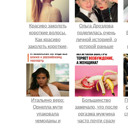
Красиво заколоть
Ольга Дроздова
короткие волосы.
поделилась очень
Как красиво
личной историей, о
заколоть короткие,
которой раньше
средние и длинные
почти не говорила.
у
волосы
Итальяно веро:
Большинство
П
Орнелла мути
замечало, что после
упаковала
оргазма мужчина
с
чемоданы и
часто почти сразу
готовится
теряет