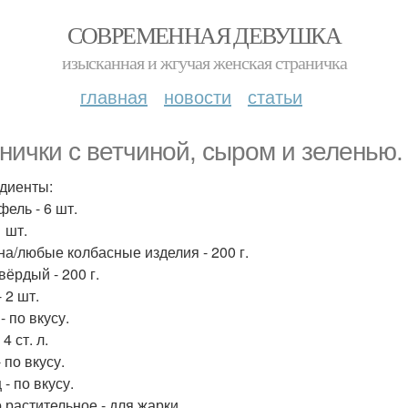
СОВРЕМЕННАЯ ДЕВУШКА
изысканная и жгучая женская страничка
главная
новости
статьи
нички с ветчиной, сыром и зеленью.
диенты:
фель - 6 шт.
1 шт.
на/любые колбасные изделия - 200 г.
вёрдый - 200 г.
 2 шт.
- по вкусу.
 4 ст. л.
 по вкусу.
- по вкусу.
 растительное - для жарки.