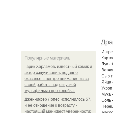
Дра
Ингре
Карто
Популярные материалы
Лук - 
Гарик Харламов, известный комик и
Ветчи
актер озвучивания, недавно
Сыр т
оказался в центре внимания из-за
Яйца -
своей работы над озвучкой
Укроп 
мультфильма про колобка.
Мука -
Дженнифер Лопес исполнилось 57,
Соль -
и её отношение к возрасту -
Перец 
настоящий манифест уверенности:
Масло