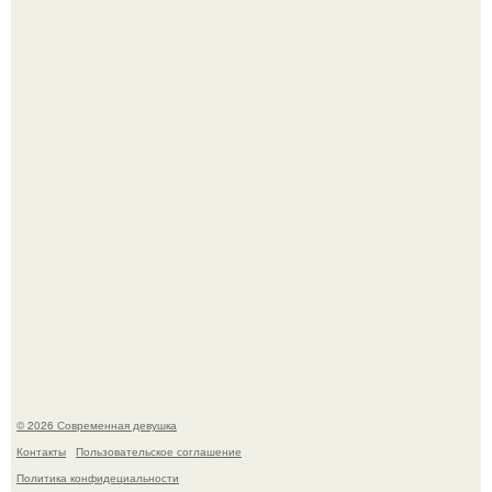
Платье, которое до сих пор вызывает споры спустя годы.
Бывшая актриса для самых взрослых амаранта Хэнк
стала сенатором в Колумбии.
© 2026 Современная девушка
Контакты
Пользовательское соглашение
Политика конфидециальности