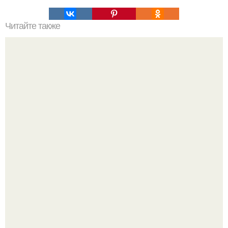
Читайте также
Супер - диета для похудения: минус 15 кг за месяц.
Мало кто знает, что Элизабет олсен получила роль алы