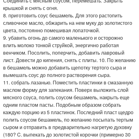
Соединить с мясным соусом, перемешать. Закрыть
крышкой и снять с огня.
8. приготовить соус бешамель. Для этого растопить
сливочное масло, обжарить на нем муку до золотистого
цвета, постоянно помешивая лопаточкой.
9. убавить огонь до самого маленького и осторожно
влить молоко тонкой струйкой, энергично работая
венчиком. Посолить, поперчить, добавить лавровый
лист. Довести до кипения, снять с плиты. 10. По желанию
в бешамель можно добавить щепотку тертого сыра и
вымешать соус до полного растворения сыра.
11. собрать лазанью. Поместить пластинки в смазанную
маслом форму для запекания. Поверх выложить слой
мясного соуса, полить соусом бешамель, накрыть еще
одним пластом пасты. Подобным образом собрать
каждую порцию из 5 пластинок. Последний пласт щедро
полить соусом бешамель, по желанию посыпать тертым
сыром и отправить в предварительно нагретую духовку
(180? C. выпекать до золотистой корочки (примерно 30