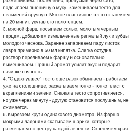
размешиваем. Постепенно, пропуская через сито,
подсыпаем пшеничную муку. Замешиваем тесто для
пельменей вручную. Мягкое пластичное тесто оставляем
на 20 минут, укутав его полотенцем.
3. мясной фарш посыпаем солью, молотым черным
перцем, добавляем измельченные репчатый лук и зубцы
молодого чеснока. Заранее запариваем пару листов
лавра примерно в 50 мл кипятка. Слегка остудив,
раствор переливаем к фаршу и основательно
вымешиваем. Пряный аромат усилит вкус и подарит
начинке сочность.
4. "Отдохнувшее" тесто еще разок обминаем - работаем
уже на столешнице, раскатываем тонко - тонко пласт с
вкраплениями зелени. Сначала тесто сопротивляется,
но уже через минуту - другую становится послушным, не
сжимается.
5. вырезаем круги одинакового диаметра. Из фарша
мокрыми ладонями скатываем шарики, которые
размещаем по центру каждой лепешки. Скрепляем края