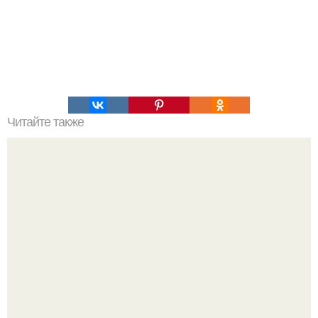
Читайте также
Выбирай упражнения, чтобы прокачать именно твой тип
попы.