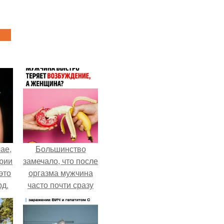
ае,
Большинство
ории
замечало, что после
это
оргазма мужчина
д.
часто почти сразу
теряет
возбуждение, тогда
как женщина может