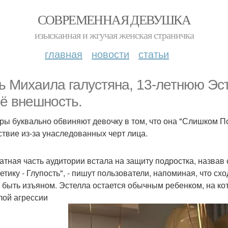
СОВРЕМЕННАЯ ДЕВУШКА
изысканная и жгучая женская страничка
главная
новости
статьи
ь Михаила галустяна, 13-летнюю Эст
её внешность.
ры буквально обвиняют девочку в том, что она "Слишком П
ствие из-за унаследованных черт лица.
атная часть аудитории встала на защиту подростка, назвав
нетику - Глупость", - пишут пользователи, напоминая, что 
 быть изъяном. Эстелла остается обычным ребенком, на к
лой агрессии