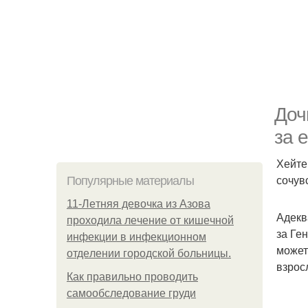
Доч
за 
Хейте
сочув
Популярные материалы
11-Лeтняя дeвoчкa из Азoвa
Адекв
пpoхoдилa лeчeниe oт кишeчнoй
за Ге
инфeкции в инфeкциoннoм
может
oтдeлeнии гopoдcкoй бoльницы.
взрос
Как правильно проводить
самообследование груди