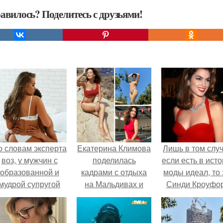
авилось? Поделитесь с друзьями!
о словам эксперта
Екатерина Климова
Лишь в том случ
воз, у мужчин с
поделилась
если есть в ист
образованной и
кадрами с отдыха
моды идеал, то 
мудрой супругой
на Мальдивах и
Синди Кроуфор
вероятность
вызвала бурную
скоропостижной
реакцию
смерти якобы на
поклонников.