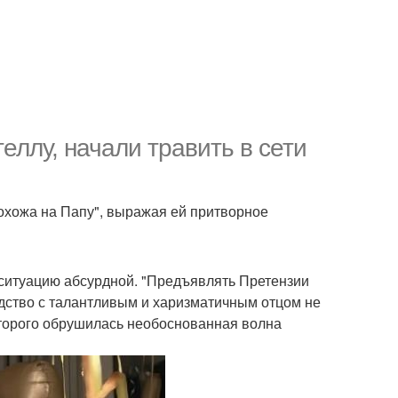
еллу, начали травить в сети
охожа на Папу", выражая ей притворное
 ситуацию абсурдной. "Предъявлять Претензии
сходство с талантливым и харизматичным отцом не
оторого обрушилась необоснованная волна