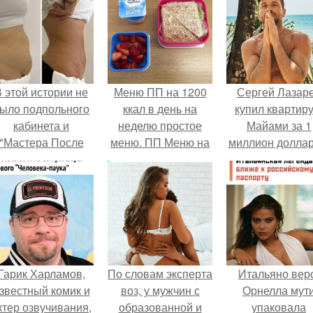
 этой истории не
Меню ПП на 1200
Сергей Лазар
ыло подпольного
ккал в день на
купил квартиру
кабинета и
неделю простое
Майами за 1
"Мастера После
меню. ПП Меню на
миллион доллар
Двухнедельных
неделю
Курсов".
Гарик Харламов,
По словам эксперта
Итальяно вер
звестный комик и
воз, у мужчин с
Орнелла мут
ктер озвучивания,
образованной и
упаковала