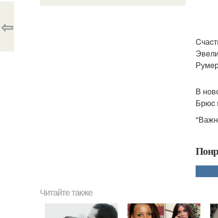
⇦
Cчаcт
Эвeли
Румeр,
В нов
Брюc 
"Важн
Понр
Читайте также