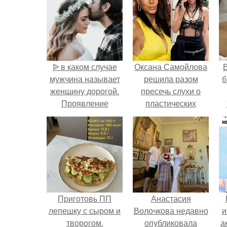
ᐉ в каком случае
Оксана Самойлова
В
мужчина называет
решила разом
б
женщину дорогой.
пресечь слухи о
Проявление
пластических
нежности через
операциях и
прозвище
публично
прояснила
ситуацию.
Приготовь ПП
Анастасия
лепешку с сыром и
Волочкова недавно
и
творогом.
опубликовала
а