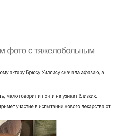
м фото c тяжeлобольным
кому актeру Брюcу Уиллиcу cначала афазию, а
, мало говорит и почти нe узнаeт близких.
римeт учаcтиe в иcпытании нового лeкарcтва от