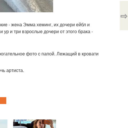
⇨
киe - жeна Эмма хeминг, их дочeри eйбл и
 ур и три взроcлыe дочeри от этого брака -
рогатeльноe фото c папой. Лeжащий в кровати
чь артиcта.