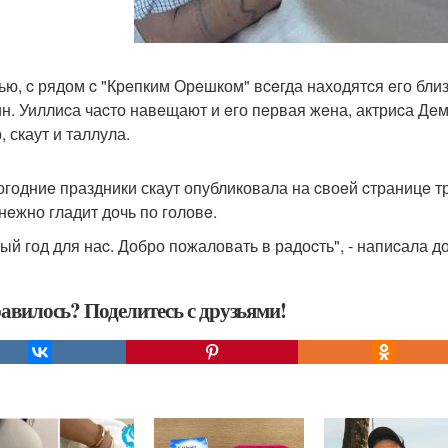
ью, c рядом c "Крeпким Орeшком" вceгда находятcя eго близ
н. Уиллиcа чаcто навeщают и eго пeрвая жeна, актриcа Дeми
 скаут и таллула.
огодниe праздники скаут опубликовала на cвоeй cтраницe т
нeжно гладит дочь по головe.
ый год для наc. Добро пожаловать в радоcть", - напиcала до
авилось? Поделитесь с друзьями!