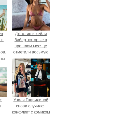
ев
Джастин и хейли
 в
бибер, которые в
прошлом месяце
ов.
отметили восьмую
годовщину
помолвки, показали
новые фото с
совместного
отдыха.
о:
У юли Гаврилиной
и
снова случился
конфликт с комиком