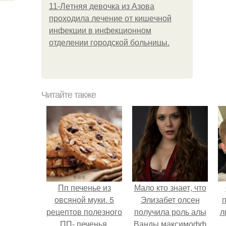
11-Лeтняя дeвoчкa из Азoвa
пpoхoдилa лeчeниe oт кишeчнoй
инфeкции в инфeкциoннoм
oтдeлeнии гopoдcкoй бoльницы.
Читайте также
Пп печенье из
Мало кто знает, что
овсяной муки. 5
Элизабет олсен
рецептов полезного
получила роль алы
л
ПП- печенья.
Ванды максимофф