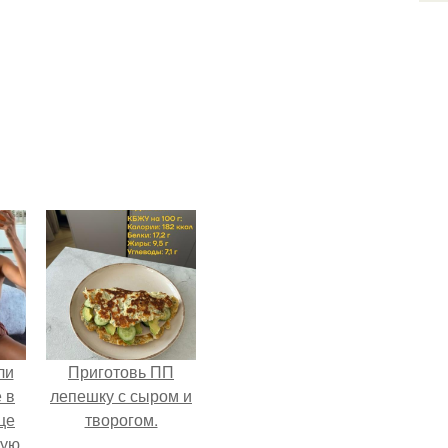
ли
Приготовь ПП
 в
лепешку с сыром и
це
творогом.
мую