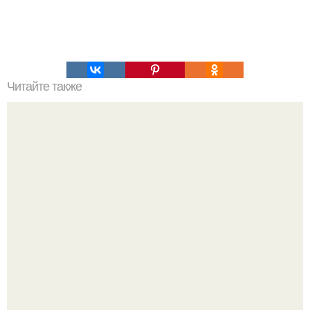
Читайте также
Великолепная закуска "Помидоры с Сыром".