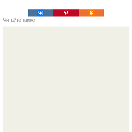
Читайте также
Рецепты отбеливающих масок для лица в домашних
условиях. Самые популярные ингредиенты масок,
обладающие осветляющими качествами