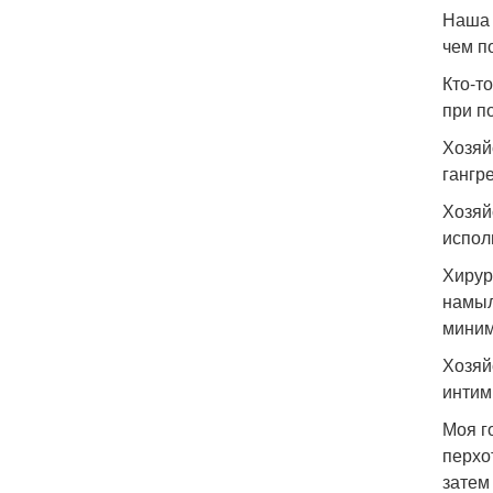
Наша 
чем п
Кто-т
при п
Хозяй
гангр
Хозяй
испол
Хирур
намыл
миним
Хозяй
интим
Моя г
перхо
затем