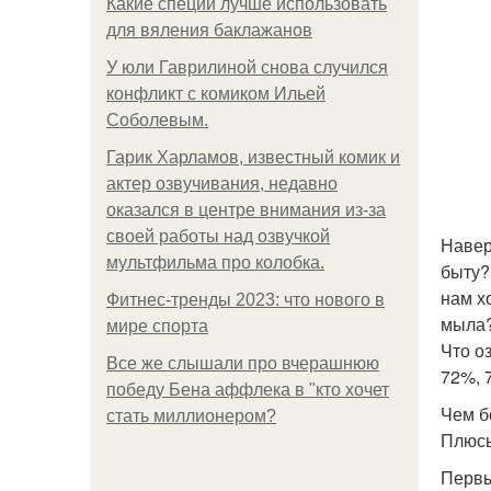
Какие специи лучше использовать
для вяления баклажанов
У юли Гаврилиной снова случился
конфликт с комиком Ильей
Соболевым.
Гарик Харламов, известный комик и
актер озвучивания, недавно
оказался в центре внимания из-за
своей работы над озвучкой
Навер
мультфильма про колобка.
быту?
нам х
Фитнес-тренды 2023: что нового в
мыла?
мире спорта
Что о
Все же слышали про вчерашнюю
72%, 
победу Бена аффлека в "кто хочет
Чем б
стать миллионером?
Плюсы
Первы