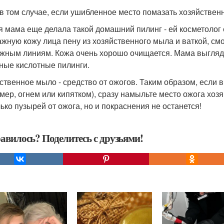
в том случае, если ушибленное место помазать хозяйственн
я мама еще делала такой домашний пилинг - ей косметолог 
ажную кожу лица пену из хозяйственного мыла и ваткой, см
жным линиям. Кожа очень хорошо очищается. Мама выгляди
ные кислотные пилинги.
ственное мыло - средство от ожогов. Таким образом, если вы
мер, огнем или кипятком), сразу намыльте место ожога хоз
лько пузырей от ожога, но и покраснения не останется!
авилось? Поделитесь с друзьями!