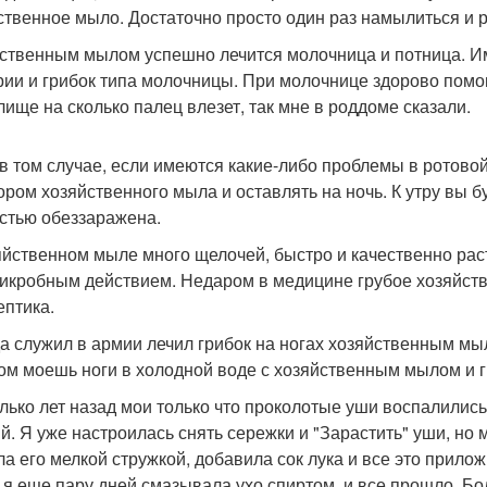
ственное мыло. Достаточно просто один раз намылиться и р
ственным мылом успешно лечится молочница и потница. Им
рии и грибок типа молочницы. При молочнице здорово помо
лище на сколько палец влезет, так мне в роддоме сказали.
в том случае, если имеются какие-либо проблемы в ротово
ором хозяйственного мыла и оставлять на ночь. К утру вы б
стью обеззаражена.
яйственном мыле много щелочей, быстро и качественно рас
икробным действием. Недаром в медицине грубое хозяйств
ептика.
да служил в армии лечил грибок на ногах хозяйственным мы
ом моешь ноги в холодной воде с хозяйственным мылом и г
лько лет назад мои только что проколотые уши воспалились
й. Я уже настроилась снять сережки и "Зарастить" уши, но
ла его мелкой стружкой, добавила сок лука и все это прилож
 я еще пару дней смазывала ухо спиртом, и все прошло. Б