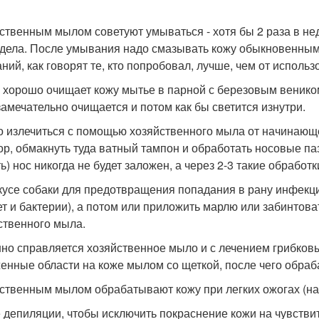
ственным мылом советуют умываться - хотя бы 2 раза в нед
дела. После умывания надо смазывать кожу обыкновенным 
ний, как говорят те, кто попробовал, лучше, чем от испол
 хорошо очищает кожу мытье в парной с березовым венико
замечательно очищается и потом как бы светится изнутри.
 излечиться с помощью хозяйственного мыла от начинающ
ор, обмакнуть туда ватный тампон и обработать носовые паз
ь) нос никогда не будет заложен, а через 2-3 такие обработк
кусе собаки для предотвращения попадания в рану инфекции
т и бактерии), а потом или приложить марлю или забинтова
ственного мыла.
но справляется хозяйственное мыло и с лечением грибков
енные области на коже мылом со щеткой, после чего обраб
ственным мылом обрабатывают кожу при легких ожогах (на
 депиляции, чтобы исключить покраснение кожи на чувстви