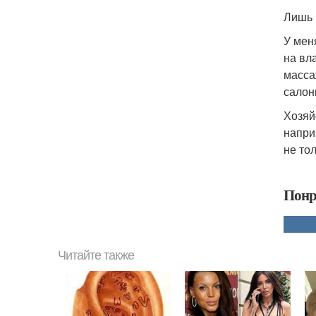
Лишь 
У мен
на вл
масса
салон
Хозяй
напри
не то
Понр
Читайте также