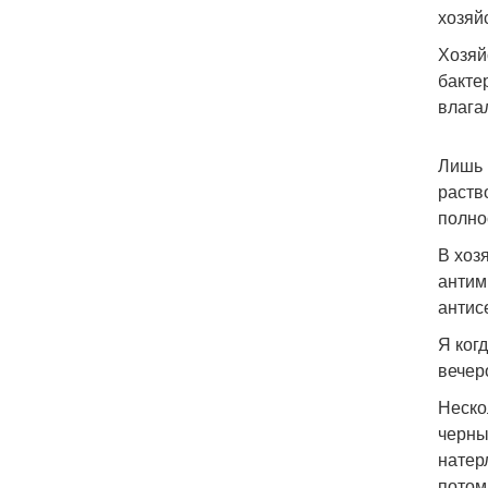
хозяй
Хозяй
бакте
влага
Лишь 
раств
полно
В хоз
антим
антис
Я ког
вечер
Неско
черны
натер
потом