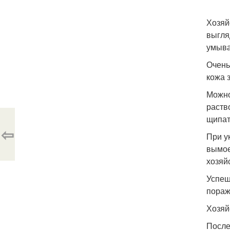
Хозяй
выгля
умыва
Очень
кожа 
Можно
раств
щипат
⇦
При у
вымое
хозяй
Успеш
пораж
Хозяй
После