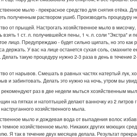
ственное мыло - прекрасное средство для снятия отёка. Для
еть полученным раствором ушиб. Производить процедуру не
тво от прыщей. Настрогать хозяйственное мыло в мисочку, 
ь взять 1 ст. л. получившейся пены, 1 ч. л. соли "Экстра" 
ое лицо. Предупреждаю - будет сильно щипать, но это как р
са держать. У вас на лице останется сухая соль, смахните е
. Делать такую процедуру нужно 2-3 раза в день в течение 2
тво от нарывов. Смешать в равных частях натертый лук, хо
рыв и забинтовать. Делать это нужно на ночь, утром вы увид
 рекомендуют раз в две недели мыться хозяйственным мыло
ещин на пятках и натоптышей делают ванночку из 2 литров 
 наструганного хозяйственного мыла.
ственное мыло и дождевая вода от выпадения волос избав
о темное хозяйственное мыло. Никаких других моющих средс
елю. Я так в течение двух месяцев делала. Результат прекр