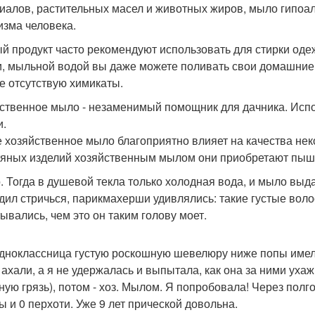
иалов, растительных масел и животных жиров, мыло гипоа
изма человека.
й продукт часто рекомендуют использовать для стирки оде
и, мыльной водой вы даже можете поливать свои домашние р
е отсутствую химикаты.
ственное мыло - незаменимый помощник для дачника. Испо
и.
е хозяйственное мыло благоприятно влияет на качества нек
яных изделий хозяйственным мылом они приобретают пышн
. Тогда в душевой текла только холодная вода, и мыло выда
дил стричься, парикмахерши удивлялись: такие густые воло
ывались, чем это он таким голову моет.
дноклассница густую роскошную шевелюру ниже попы имела.
 ахали, а я не удержалась и выпытала, как она за ними у
ную грязь), потом - хоз. Мылом. Я попробовала! Через полг
ы и 0 перхоти. Уже 9 лет прической довольна.