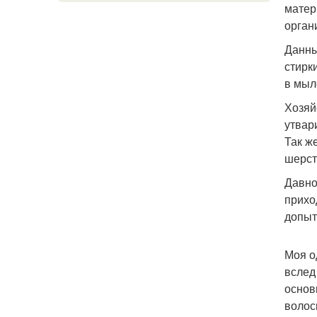
матер
орган
Данны
стирк
в мыл
Хозяй
утвар
Так ж
шерст
Давно
прихо
допыт
Моя о
вслед
основ
волос