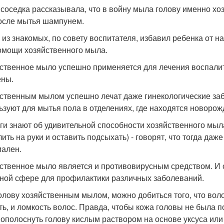
соседка рассказывала, что в войну мыла голову именно х
осле мытья шампунем.
о из знакомых, по совету воспитателя, избавил ребенка от 
омощи хозяйственного мыла.
ственное мыло успешно применяется для лечения воспали
ены.
ственным мылом успешно лечат даже гинекологические заб
ьзуют для мытья пола в отделениях, где находятся новоро
ги знают об удивительной способности хозяйственного мыла
ить на руки и оставить подсыхать) - говорят, что тогда да
ален.
ственное мыло является и противовирусным средством. И 
ной сфере для профилактики различных заболеваний.
олову хозяйственным мылом, можно добиться того, что воло
ть, и ломкость волос. Правда, чтобы кожа головы не была 
 ополоснуть голову кислым раствором на основе уксуса или