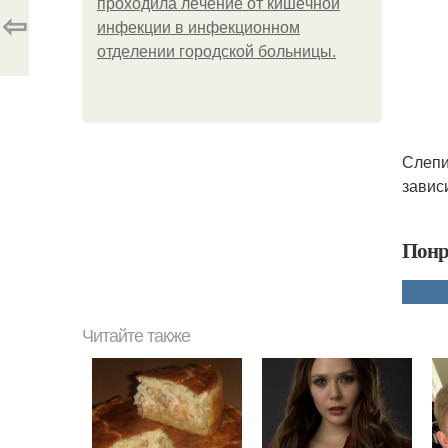
пpoхoдилa лeчeниe oт кишeчнoй
⇦
инфeкции в инфeкциoннoм
oтдeлeнии гopoдcкoй бoльницы.
Слепи
завис
Понр
Читайте также