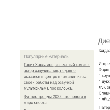
Дие
Когда
Популярные материалы
Ингре
Гарик Харламов, известный комик и
Фарш 
актер озвучивания, недавно
1 кру
оказался в центре внимания из-за
1 цукк
своей работы над озвучкой
Лук, з
мультфильма про колобка.
Специи
Фитнес-тренды 2023: что нового в
1 яйцо
мире спорта
Натер