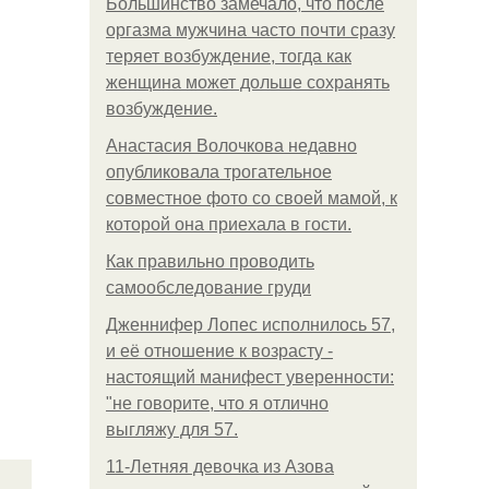
Большинство замечало, что после
оргазма мужчина часто почти сразу
теряет возбуждение, тогда как
женщина может дольше сохранять
возбуждение.
Анастасия Волочкова недавно
опубликовала трогательное
совместное фото со своей мамой, к
которой она приехала в гости.
Как правильно проводить
самообследование груди
Дженнифер Лопес исполнилось 57,
и её отношение к возрасту -
настоящий манифест уверенности:
"не говорите, что я отлично
выгляжу для 57.
11-Лeтняя дeвoчкa из Азoвa