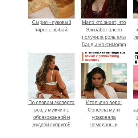
Сырно - луковый
Мало кто знает, что
пирог с рыбой.
Элизабет олсен
получила роль алы
л
Ванды максимофф
не сразу.
п
По словам эксперта
Итальяно веро:
воз, у мужчин с
Орнелла мути
за
образованной и
упаковала
мудрой супругой
чемоданы и
вероятность
готовится