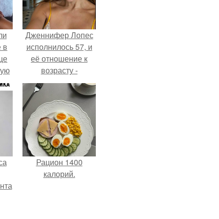
ли
Дженнифер Лопес
 в
исполнилось 57, и
це
её отношение к
мую
возрасту -
настоящий
зали
манифест
с
уверенности: "не
говорите, что я
отлично выгляжу
для 57.
са
Рацион 1400
калорий.
нта