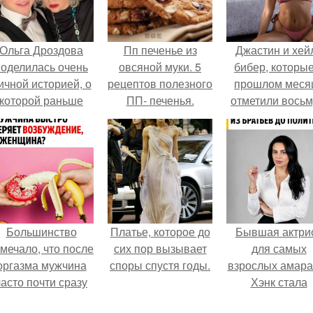
Ольга Дроздова
Пп печенье из
Джастин и хей
поделилась очень
овсяной муки. 5
бибер, которые
ичной историей, о
рецептов полезного
прошлом меся
которой раньше
ПП- печенья.
отметили вось
очти не говорила.
годовщину
помолвки, пока
новые фото 
совместного
отдыха.
Большинство
Платье, которое до
Бывшая актри
мечало, что после
сих пор вызывает
для самых
оргазма мужчина
споры спустя годы.
взрослых амара
часто почти сразу
Хэнк стала
теряет
сенатором в