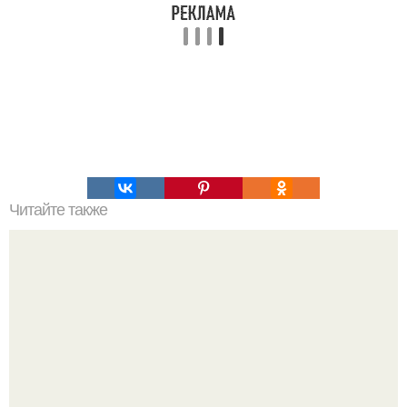
Читайте также
Пп печенье из овсяной муки. 5 рецептов полезного ПП-
печенья.