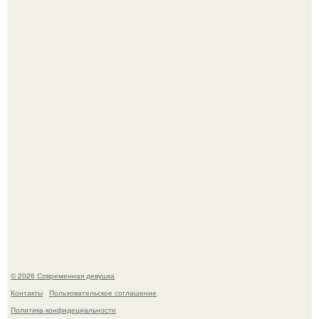
Большинство замечало, что после оргазма мужчина
часто почти сразу теряет возбуждение, тогда как
женщина может дольше сохранять возбуждение.
Бывшая актриса для самых взрослых амаранта Хэнк
стала сенатором в Колумбии.
© 2026 Современная девушка
Контакты
Пользовательское соглашение
Политика конфидециальности