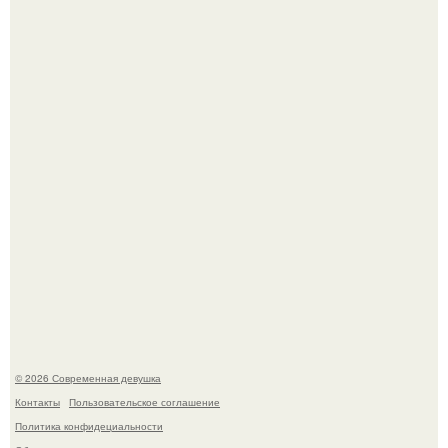
Мужчины с умными и образованными супругами реже
сталкиваются с внезапной смертью, заявила эксперт
воз.
Соцсети захлестнула волна тревожных сообщений о
загадочном "Июньском Феномене".
© 2026 Современная девушка
Контакты
Пользовательское соглашение
Политика конфидециальности