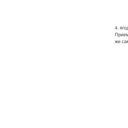
4. яго
Прием
же са