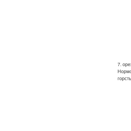
7. оре
Нормо
горст