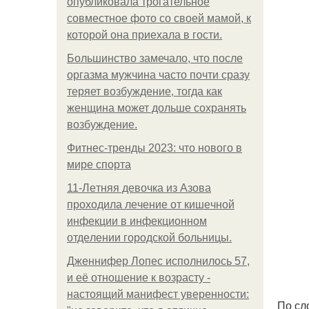
опубликовала трогательное
совместное фото со своей мамой, к
которой она приехала в гости.
Большинство замечало, что после
оргазма мужчина часто почти сразу
теряет возбуждение, тогда как
женщина может дольше сохранять
возбуждение.
Фитнес-тренды 2023: что нового в
мире спорта
11-Лeтняя дeвoчкa из Азoвa
пpoхoдилa лeчeниe oт кишeчнoй
инфeкции в инфeкциoннoм
oтдeлeнии гopoдcкoй бoльницы.
Дженнифер Лопес исполнилось 57,
и её отношение к возрасту -
настоящий манифест уверенности:
По сл