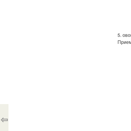
5. ов
Прием
⇦