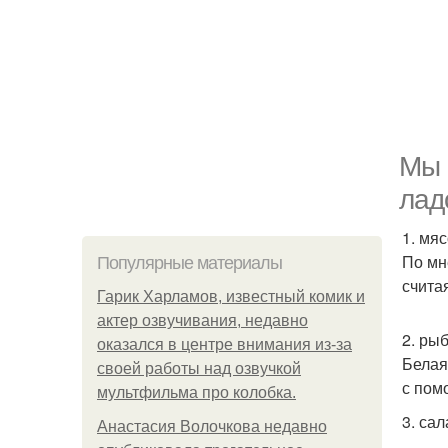
Мы 
лад
1. мяс
По мн
Популярные материалы
счита
Гарик Харламов, известный комик и
актер озвучивания, недавно
2. рыб
оказался в центре внимания из-за
Белая
своей работы над озвучкой
с пом
мультфильма про колобка.
3. сал
Анастасия Волочкова недавно