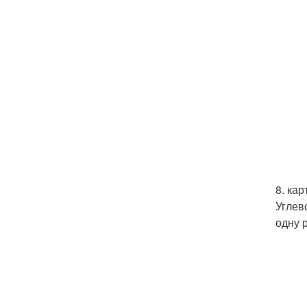
8. ка
Углев
одну р