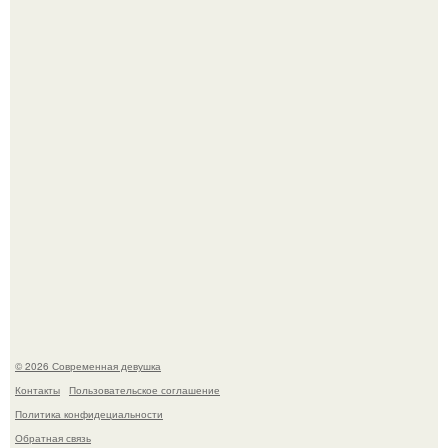
Бывшая актриса для самых взрослых амаранта Хэнк
стала сенатором в Колумбии.
У юли Гаврилиной снова случился конфликт с комиком
Ильей Соболевым.
© 2026 Современная девушка
Контакты
Пользовательское соглашение
Политика конфидециальности
Обратная связь