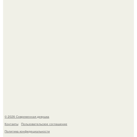
В стране зафиксировали аномальный психологический
сдвиг: переоценка ценностей и жесткая депрессия
теперь настигают парней на 10 лет раньше.
Мы привыкли считать сахар обычной и безобидной
частью ежедневного рациона.
© 2026 Современная девушка
Контакты
Пользовательское соглашение
Политика конфидециальности