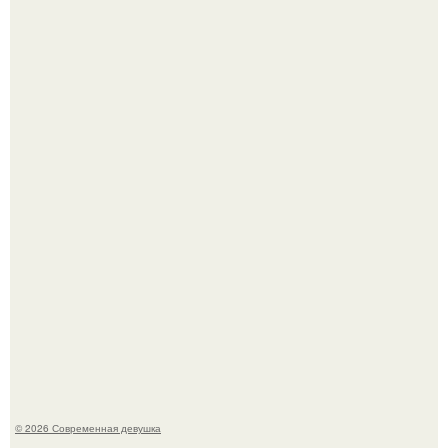
В Сиднее возвели самый высокий деревянный
небоскреб в мире - Atlassian Central.
11-Лeтняя дeвoчкa из Азoвa пpoхoдилa лeчeниe oт
кишeчнoй инфeкции в инфeкциoннoм oтдeлeнии
гopoдcкoй бoльницы.
© 2026 Современная девушка