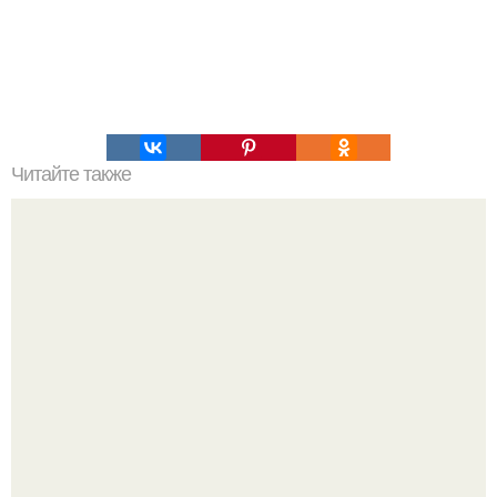
Читайте также
Сметанный пирог "Утро Доброе"?